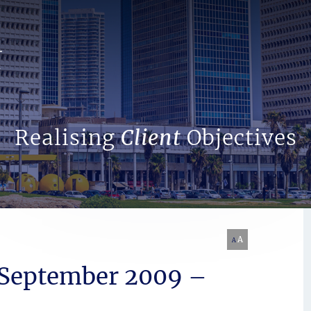
Search Website
Realising
Client
Objectives
A
A
 September 2009 –