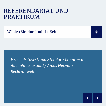
REFERENDARIAT UND
PRAKTIKUM
Subpages List Mobile
Israel als Investitionsstandort: Chancen im
Ausnahmezustand / Amos Hacmun
Rechtsanwalt
Previous po
Next 