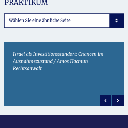
PRAKTIKUM
Subpages List Mobile
Israel als Investitionsstandort: Chancen im
Ausnahmezustand / Amos Hacmun
Rechtsanwalt
Previous po
Next 