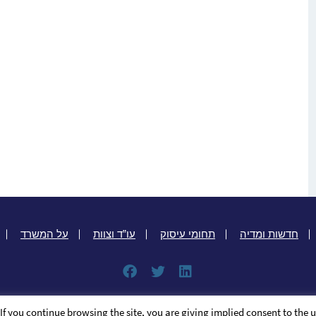
חדשות ומדיה
תחומי עיסוק
עו”ד וצוות
על המשרד
Facebook
Twitter
LinkedIn
A PaperStreet Web Design
מפת אתר
© 2026 כל הזכויות שמורות
f you continue browsing the site, you are giving implied consent to the u