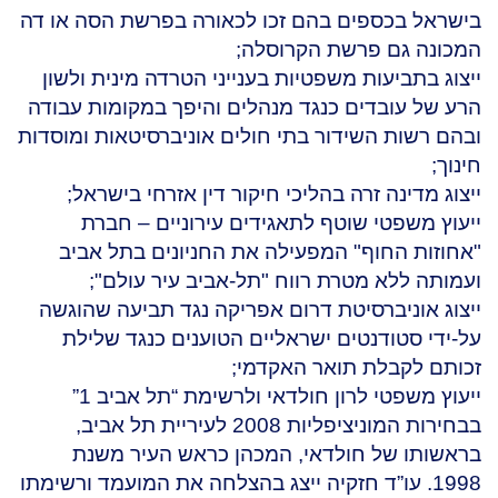
בישראל בכספים בהם זכו לכאורה בפרשת הסה או דה
המכונה גם פרשת הקרוסלה;
ייצוג בתביעות משפטיות בענייני הטרדה מינית ולשון
הרע של עובדים כנגד מנהלים והיפך במקומות עבודה
ובהם רשות השידור בתי חולים אוניברסיטאות ומוסדות
חינוך;
ייצוג מדינה זרה בהליכי חיקור דין אזרחי בישראל;
ייעוץ משפטי שוטף לתאגידים עירוניים – חברת
"אחוזות החוף" המפעילה את החניונים בתל אביב
ועמותה ללא מטרת רווח "תל-אביב עיר עולם";
ייצוג אוניברסיטת דרום אפריקה נגד תביעה שהוגשה
על-ידי סטודנטים ישראליים הטוענים כנגד שלילת
זכותם לקבלת תואר האקדמי;
ייעוץ משפטי לרון חולדאי ולרשימת “תל אביב 1”
בבחירות המוניציפליות 2008 לעיריית תל אביב,
בראשותו של חולדאי, המכהן כראש העיר משנת
1998. עו”ד חזקיה ייצג בהצלחה את המועמד ורשימתו