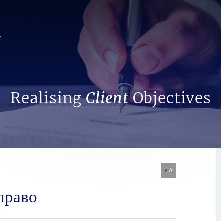
Search Website
Realising
Client
Objectives
A
A
право