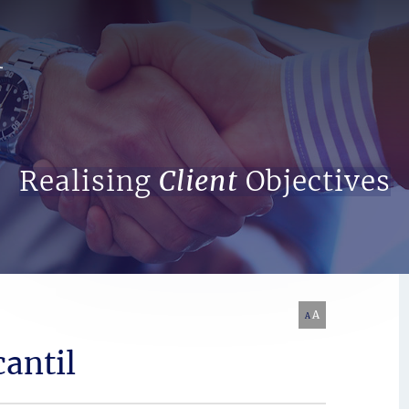
Search Website
Realising
Client
Objectives
A
A
cantil