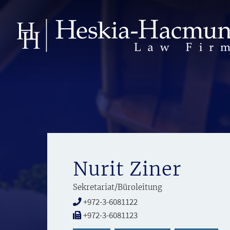
Nurit Ziner
Sekretariat/Büroleitung
+972-3-6081122
+972-3-6081123