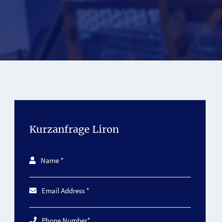
Kurzanfrage Liron
Name *
Email Address *
Phone Number*