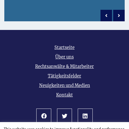
Previous po
Next 
Startseite
Über uns
Rechtsanwälte & Mitarbeiter
Tätigkeitsfelder
Neuigkeiten und Medien
Kontakt
Facebook
Twitter
LinkedIn
This website uses cookies to improve functionality and performance.