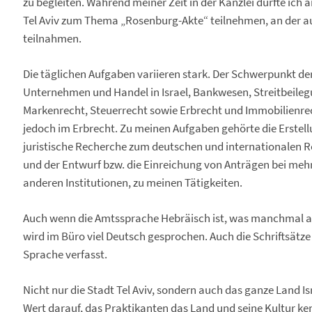
zu begleiten. Während meiner Zeit in der Kanzlei durfte ich 
Tel Aviv zum Thema „Rosenburg-Akte“ teilnehmen, an der au
teilnahmen.
Die täglichen Aufgaben variieren stark. Der Schwerpunkt der 
Unternehmen und Handel in Israel, Bankwesen, Streitbeileg
Markenrecht, Steuerrecht sowie Erbrecht und Immobilienrec
jedoch im Erbrecht. Zu meinen Aufgaben gehörte die Erste
juristische Recherche zum deutschen und internationalen R
und der Entwurf bzw. die Einreichung von Anträgen bei meh
anderen Institutionen, zu meinen Tätigkeiten.
Auch wenn die Amtssprache Hebräisch ist, was manchmal a
wird im Büro viel Deutsch gesprochen. Auch die Schriftsätze
Sprache verfasst.
Nicht nur die Stadt Tel Aviv, sondern auch das ganze Land I
Wert darauf, das Praktikanten das Land und seine Kultur k