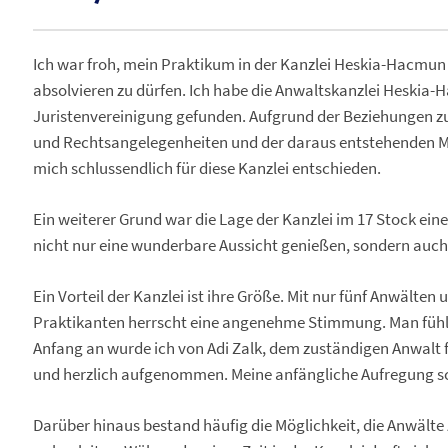
Ich war froh, mein Praktikum in der Kanzlei Heskia-Hacmun i
absolvieren zu dürfen. Ich habe die Anwaltskanzlei Heskia
Juristenvereinigung gefunden. Aufgrund der Beziehungen z
und Rechtsangelegenheiten und der daraus entstehenden Mög
mich schlussendlich für diese Kanzlei entschieden.
Ein weiterer Grund war die Lage der Kanzlei im 17 Stock ei
nicht nur eine wunderbare Aussicht genießen, sondern auch
Ein Vorteil der Kanzlei ist ihre Größe. Mit nur fünf Anwälten 
Praktikanten herrscht eine angenehme Stimmung. Man fühlt s
Anfang an wurde ich von Adi Zalk, dem zuständigen Anwalt f
und herzlich aufgenommen. Meine anfängliche Aufregung s
Darüber hinaus bestand häufig die Möglichkeit, die Anwält