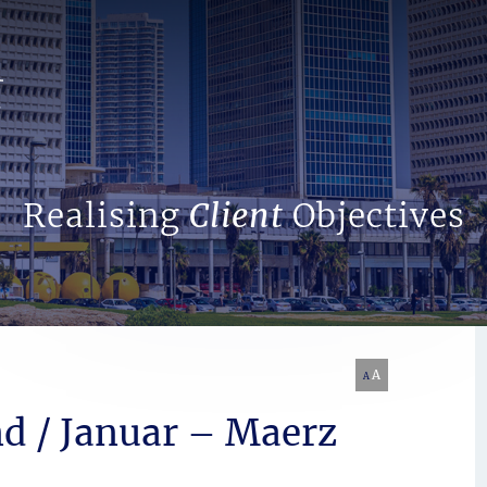
Search Website
Realising
Client
Objectives
A
A
d / Januar – Maerz