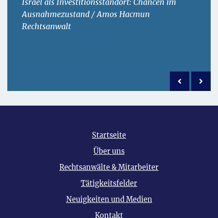
Israel als Investitionsstandort: Chancen im
Ausnahmezustand / Amos Hacmun
Rechtsanwalt
Previous po
Next 
Startseite
Über uns
Rechtsanwälte & Mitarbeiter
Tätigkeitsfelder
Neuigkeiten und Medien
Kontakt