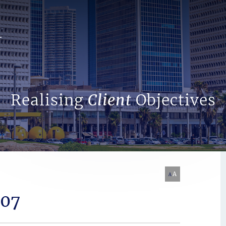
Search Website
Realising
Client
Objectives
A
A
007