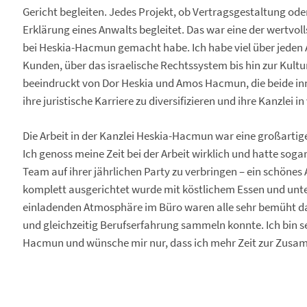
Gericht begleiten. Jedes Projekt, ob Vertragsgestaltung od
Erklärung eines Anwalts begleitet. Das war eine der wertvol
bei Heskia-Hacmun gemacht habe. Ich habe viel über jeden 
Kunden, über das israelische Rechtssystem bis hin zur Kultur
beeindruckt von Dor Heskia und Amos Hacmun, die beide in
ihre juristische Karriere zu diversifizieren und ihre Kanzlei i
Die Arbeit in der Kanzlei Heskia-Hacmun war eine großartige 
Ich genoss meine Zeit bei der Arbeit wirklich und hatte sog
Team auf ihrer jährlichen Party zu verbringen – ein schöne
komplett ausgerichtet wurde mit köstlichem Essen und unt
einladenden Atmosphäre im Büro waren alle sehr bemüht dar
und gleichzeitig Berufserfahrung sammeln konnte. Ich bin se
Hacmun und wünsche mir nur, dass ich mehr Zeit zur Zusa