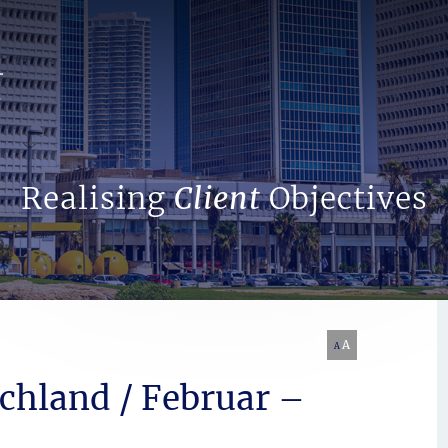
Search Website
Realising
Client
Objectives
A
A
schland / Februar –