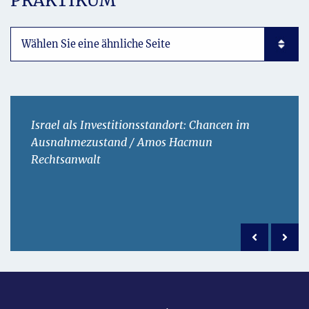
PRAKTIKUM
Subpages List Mobile
Israel als Investitionsstandort: Chancen im
Ausnahmezustand / Amos Hacmun
Rechtsanwalt
Previous po
Next 